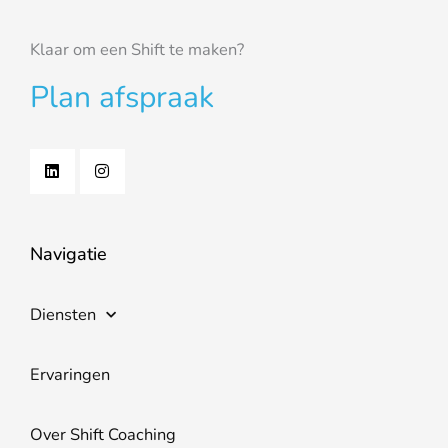
Klaar om een Shift te maken?
Plan afspraak
L
I
i
n
n
s
k
t
e
a
d
g
i
r
Navigatie
n
a
m
Diensten
Ervaringen
Over Shift Coaching