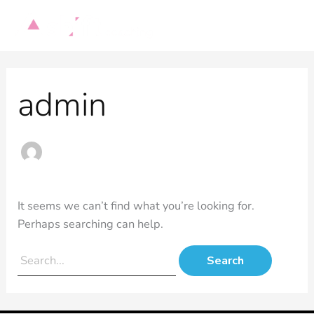
Skip
to
content
Search
admin
for:
It seems we can’t find what you’re looking for.
Perhaps searching can help.